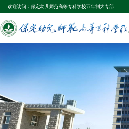
欢迎访问：保定幼儿师范高等专科学校五年制大专部