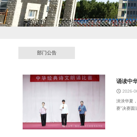
部门公告
诵读中
2026-
泱泱华夏，
赛”决赛圆
现积极向