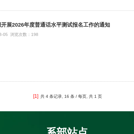
开展2026年度普通话水平测试报名工作的通知
03-05 浏览次数：198
[1]
共
4 条记录,
16 条 / 每页, 共
1 页
系部站点