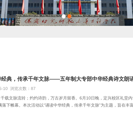
华经典，传承千年文脉——五年制大专部中华经典诗文朗
06-10 浏览次数：87
千载文脉流转；灼灼诗韵，万古岁月留香。6月10日晚，定兴校区礼堂内
满落下帷幕。本次活动以“诵读中华经典，传承千年文脉”为主题，旨在丰
上的精神风貌。