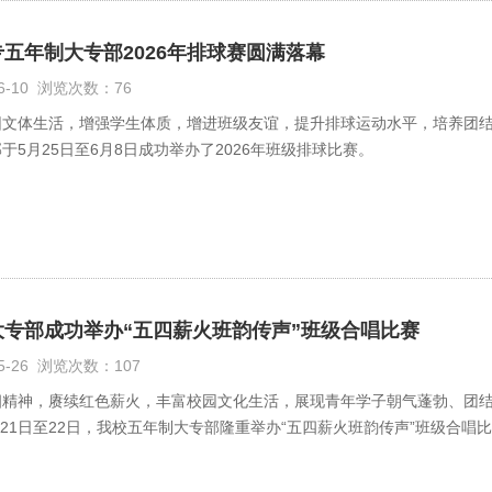
五年制大专部2026年排球赛圆满落幕
06-10 浏览次数：76
园文体生活，增强学生体质，增进班级友谊，提升排球运动水平，培养团
于5月25日至6月8日成功举办了2026年班级排球比赛。
大专部成功举办“五四薪火班韵传声”班级合唱比赛
05-26 浏览次数：107
四精神，赓续红色薪火，丰富校园文化生活，展现青年学子朝气蓬勃、团
5月21日至22日，我校五年制大专部隆重举办“五四薪火班韵传声”班级
律诠释担当。