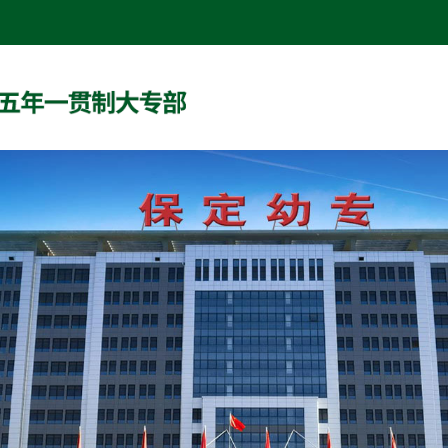
网站首页
系部概况
党团工作
专业建设
师资队伍
教学科研
学生工作