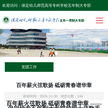
网站首页
欢迎访问：保定幼儿师范高等专科学校五年制大专部
系部概况
党团工作
专业建设
师资队伍
教学科研
党团工作
学生工作
百年薪火弦歌扬 砥砺青春谱华章
添加时间：2025-11-30 浏览次数：244
百年薪火弦歌扬 砥砺青春谱华章 ——