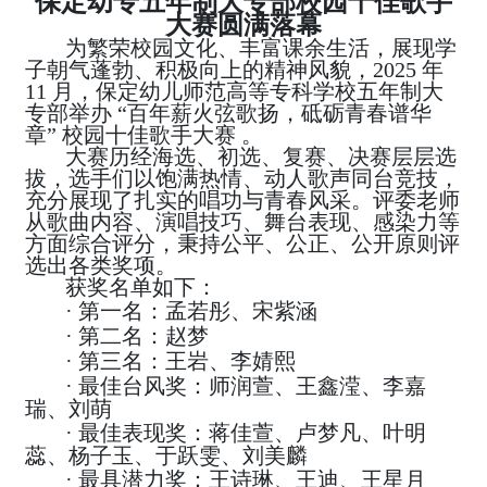
保定幼专五年制大专部校园十佳歌手
大赛圆满落幕
为繁荣校园文化、丰富课余生活，展现学
子朝气蓬勃、积极向上的精神风貌，2025 年
11 月，保定幼儿师范高等专科学校五年制大
专部举办 “百年薪火弦歌扬，砥砺青春谱华
章” 校园十佳歌手大赛 。
大赛历经海选、初选、复赛、决赛层层选
拔，选手们以饱满热情、动人歌声同台竞技，
充分展现了扎实的唱功与青春风采。评委老师
从歌曲内容、演唱技巧、舞台表现、感染力等
方面综合评分，秉持公平、公正、公开原则评
选出各类奖项。
获奖名单如下：
·
第一名：孟若彤、宋紫涵
·
第二名：赵梦
·
第三名：王岩、李婧熙
·
最佳台风奖：师润萱、王鑫滢、李嘉
瑞、刘萌
·
最佳表现奖：蒋佳萱、卢梦凡、叶明
蕊、杨子玉、于跃雯、刘美麟
·
最具潜力奖：王诗琳、王迪、王星月