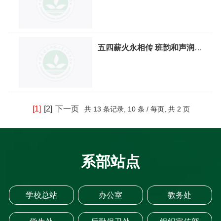
春向阳，携手共筑无毒防
线”禁毒主题系列活动
五四薪火永相传 班韵和声润校
园
[1]
[2]
下一页
共
13 条记录,
10 条 / 每页, 共
2 页
系部站点
学校总站
办公室
教务处