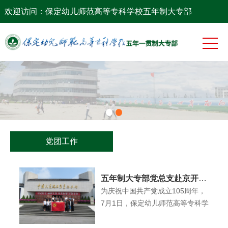
网站首页
欢迎访问：保定幼儿师范高等专科学校五年制大专部
系部概况
党团工作
专业建设
师资队伍
教学科研
党团工作
学生工作
五年制大专部党总支赴京开
展“七一”主题党日活动
为庆祝中国共产党成立105周年，
7月1日，保定幼儿师范高等专科学
校五年制大专部党总支组织29名党
员，赴北京卢沟桥、宛平城、中国