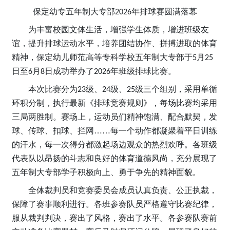
保定幼专五年制大专部
年排球赛圆满落幕
2026
为丰富校园文体生活，增强学生体质，增进班级友
谊，提升排球运动水平，培养团结协作、拼搏进取的体育
精神，保定幼儿师范高等专科学校五年制大专部于
月
5
25
日至
月
日成功举办了
年班级排球比赛。
6
8
2026
本次比赛分为
级、
级、
级三个组别，采用单循
23
24
25
环积分制，执行最新《排球竞赛规则》，每场比赛均采用
三局两胜制。赛场上，运动员们精神饱满、配合默契，发
球、传球、扣球、拦网……每一个动作都凝聚着平日训练
的汗水，每一次得分都激起场边观众的热烈欢呼。各班级
代表队以昂扬的斗志和良好的体育道德风尚，充分展现了
五年制大专部学子积极向上、勇于争先的精神面貌。
全体裁判员和竞赛委员会成员认真负责、公正执裁，
保障了赛事顺利进行。各班参赛队员严格遵守比赛纪律，
服从裁判判决，赛出了风格，赛出了水平。各参赛队赛前