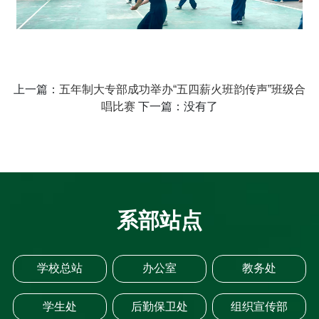
上一篇：
五年制大专部成功举办“五四薪火班韵传声”班级合
唱比赛
下一篇：没有了
系部站点
学校总站
办公室
教务处
学生处
后勤保卫处
组织宣传部