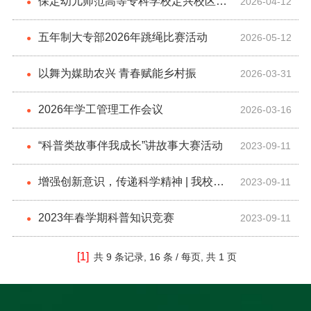
声”班级合唱比赛
保定幼儿师范高等专科学校定兴校区圆
2026-04-12
●
满完成2026届师范生免试认定教师资格教
五年制大专部2026年跳绳比赛活动
2026-05-12
●
育教学能力考试工作
以舞为媒助农兴 青春赋能乡村振
2026-03-31
●
2026年学工管理工作会议
2026-03-16
●
“科普类故事伴我成长”讲故事大赛活动
2023-09-11
●
增强创新意识，传递科学精神 | 我校举
2023-09-11
●
办科普知识专题讲座
2023年春学期科普知识竞赛
2023-09-11
●
[1]
共
9 条记录,
16 条 / 每页, 共
1 页