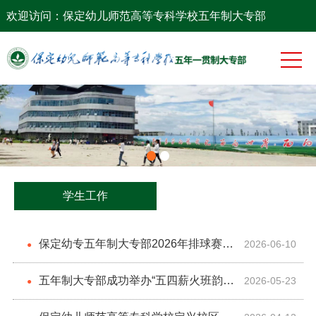
网站首页
欢迎访问：保定幼儿师范高等专科学校五年制大专部
系部概况
党团工作
专业建设
师资队伍
教学科研
学生工作
学生工作
保定幼专五年制大专部2026年排球赛圆
2026-06-10
●
满落幕
五年制大专部成功举办“五四薪火班韵传
2026-05-23
●