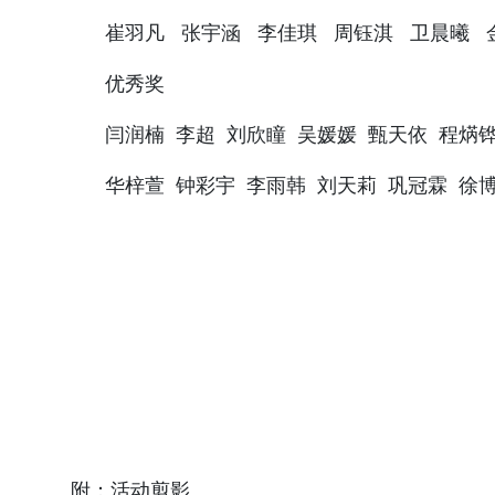
杨佳慧 王晓玥 王鑫 牛晨宇 刘伊诺 杨
崔羽凡 张宇涵 李佳琪 周钰淇 卫晨曦 
优秀奖
闫润楠 李超 刘欣瞳 吴媛媛 甄天依 程焫
华梓萱 钟彩宇 李雨韩 刘天莉 巩冠霖 徐