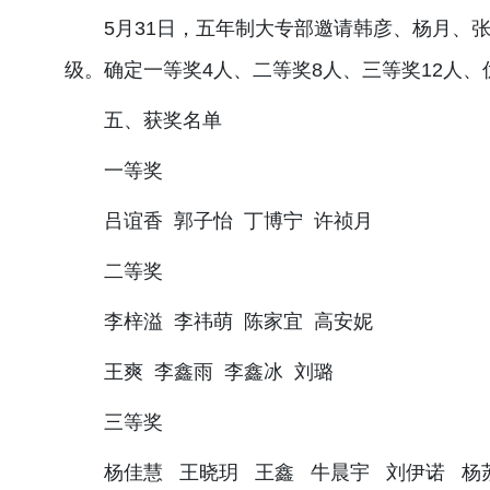
据悉5月9日——5月20日，中专阶段三个
5月31日，五年制大专部邀请韩彦、杨月、
级。确定一等奖4人、二等奖8人、三等奖12人、
五、获奖名单
一等奖
吕谊香 郭子怡 丁博宁 许祯月
二等奖
李梓溢 李祎萌 陈家宜 高安妮
王爽 李鑫雨 李鑫冰 刘璐
三等奖