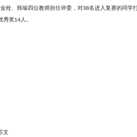
年级16个班首先组织初赛，每位同学都有参赛机会，经班级
张金栓、韩瑜四位教师担任评委，对38名进入复赛的同学
优秀奖14人。