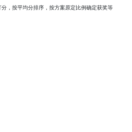
选拔，共有38人进入复赛，参加第二阶段比赛。
打分，按平均分排序，按方案原定比例确定获奖等