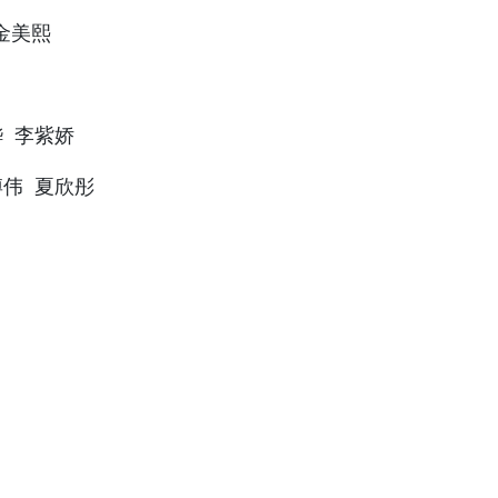
苏文
金美熙
铧 李紫娇
博伟 夏欣彤